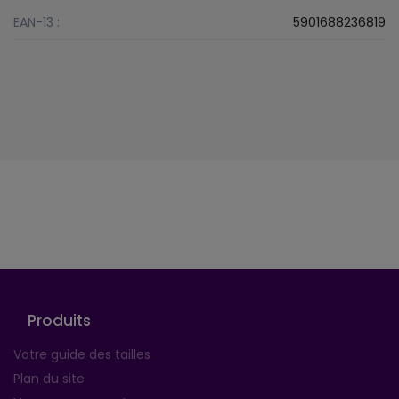
EAN-13 :
5901688236819
Suivez-nous
Produits
Votre guide des tailles
Plan du site