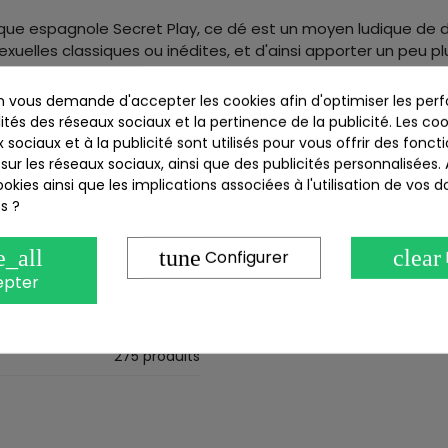
ue espagnole Secret Play, ce dé est un moyen ludique de d
xuelles classiques ou inédites, et d'ainsi apporter un peu pl
ou être surprise au quotidien !
 vous demande d'accepter les cookies afin d'optimiser les perf
ités des réseaux sociaux et la pertinence de la publicité. Les cook
 sociaux et à la publicité sont utilisés pour vous offrir des fonct
sur les réseaux sociaux, ainsi que des publicités personnalisées
okies ainsi que les implications associées à l'utilisation de vos 
ection avec
Jeu érotique Chronomasutra Play - Gay - Secre
s ?
Références spécifique
e_all
tune
clear
Configurer
epter
Secret Play
EAN-13 :
SP2156
275 produits