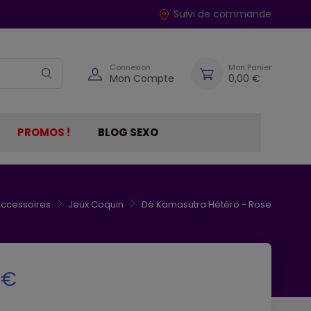
Suivi de commande
Connexion
Mon Panier
Mon Compte
0,00 €
PROMOS !
BLOG SEXO
Accessoires
Jeux Coquin
Dé Kamasutra Hétéro - Rose
 €