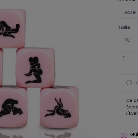
Taille
I
Ce d
Secre
L'Evei
Gui