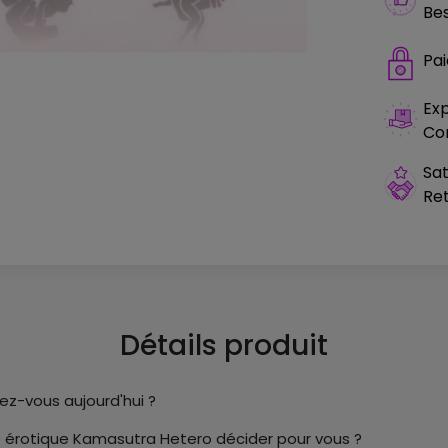
Bes
Pa
Exp
Co
Sat
Ret
Détails produit
ez-vous aujourd'hui ?
 dé érotique Kamasutra Hetero décider pour vous ?