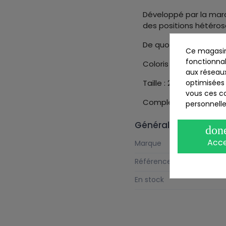
Développé par la marq
des positions hétérose
De quoi surprendre et/
Ce magasin
fonctionnal
Coloris : rose
aux réseaux
optimisées 
Taille : 2,5 cm
vous ces co
Complétez votre coll
personnelle
Général
don
Acc
Marque
Référence
En stock