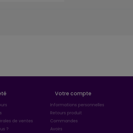
été
Votre compte
ours
Informations personnelles
s
Retours produit
rales de ventes
Commandes
us ?
Avoirs