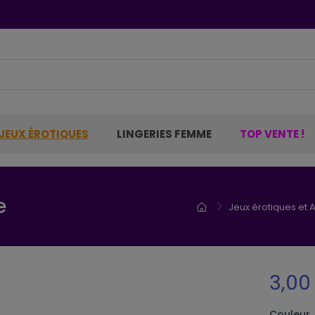
JEUX ÉROTIQUES
LINGERIES FEMME
TOP VENTE !
e
Jeux érotiques et 
3,00
Couleur