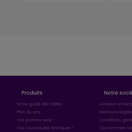
Suivez-nous
Produits
Notre soci
Votre guide des tailles
Livraison et Ret
Plan du site
Mentions légale
Vos promos sexy !
Conditions géné
Vos nouveautés érotiques !
Qui sommes no