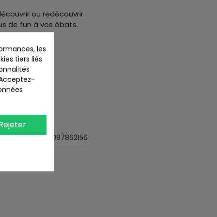
écouvrir ou redécouvrir
us de fun à vos ébats.
ormances, les
ies tiers liés
ionnalités
. Acceptez-
données
t Play
.
s
Rejeter
8435097862156