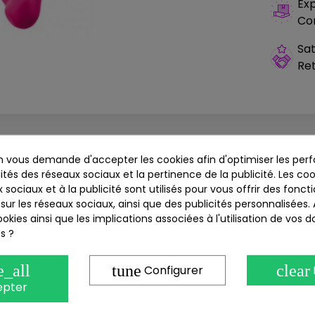
Exp
Co
Sat
Ret
 vous demande d'accepter les cookies afin d'optimiser les perf
Détails produit
ités des réseaux sociaux et la pertinence de la publicité. Les cook
 sociaux et à la publicité sont utilisés pour vous offrir des fonct
sur les réseaux sociaux, ainsi que des publicités personnalisées
t
double dong
de la marque de luxe Dorcel. Ce
double dong
okies ainsi que les implications associées à l'utilisation de vos 
e de 46cm x 4xcm. A utiliser seule pour une double pénétra
s ?
 reste à imaginer les positions pour prendre un maximum de pla
es de pénétrations profondes. Fait de silicone haute qualité, 
e_all
tune
clear
Configurer
epter
ection avec
Strap-on tête rotative télécommandé Bliss - B