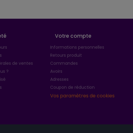
été
Votre compte
ours
Informations personnelles
s
Retours produit
rales de ventes
Commandes
us ?
Avoirs
isé
Adresses
s
Coupon de réduction
Vos paramètres de cookies