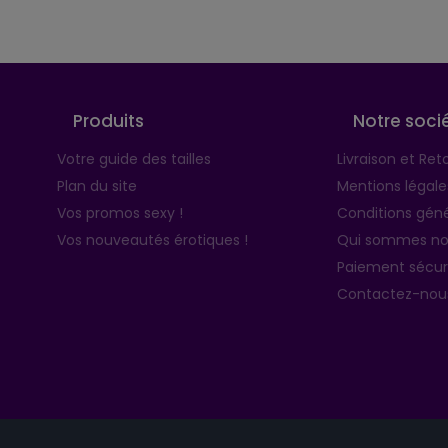
Produits
Notre soci
Votre guide des tailles
Livraison et Ret
Plan du site
Mentions légale
Vos promos sexy !
Conditions géné
Vos nouveautés érotiques !
Qui sommes no
Paiement sécur
Contactez-nou