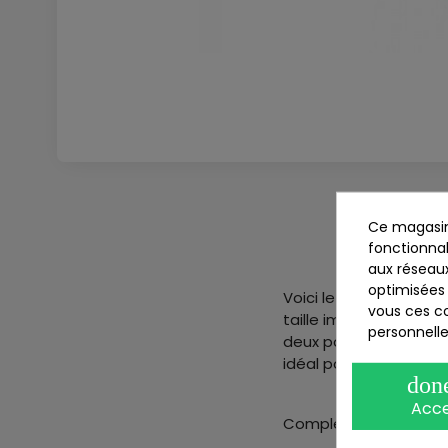
Ce magasin
fonctionnal
aux réseaux
optimisées 
Voici le très imposan
vous ces co
taille impressionnant
personnelle
deux pour.... , il vous
idéal pour les amatric
don
Acc
Complétez votre coll