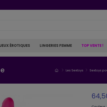
JEUX ÉROTIQUES
LINGERIES FEMME
TOP VENTE !
se
Les Sextoys
Sextoys po
64,5
Couleur