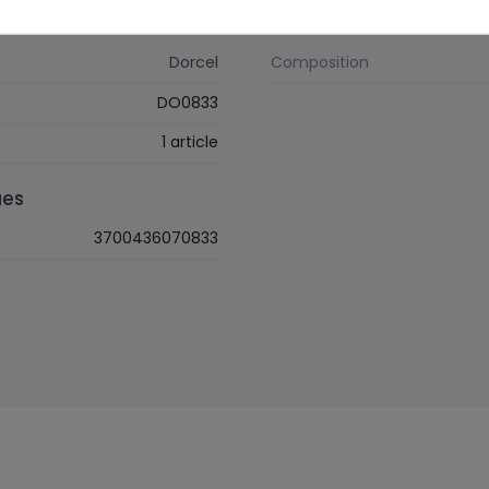
Caractéristiques
Dorcel
Composition
DO0833
1 article
ues
3700436070833