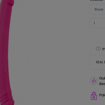
I
REAL
Gui
Bes
Pa