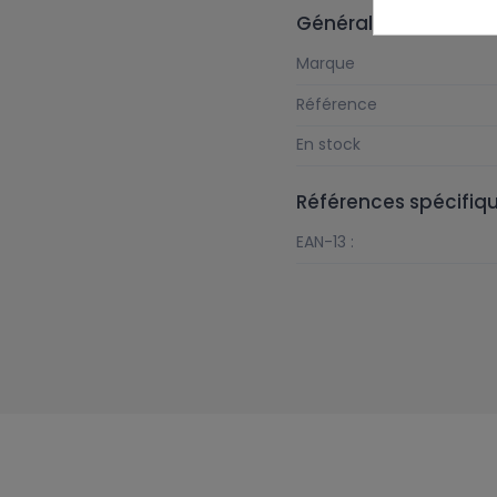
Général
Marque
Référence
En stock
Références spécifiq
EAN-13 :
Suivez-nous