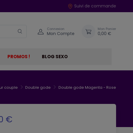
Suivi de commande
Connexion
Mon Panier
Mon Compte
0,00 €
PROMOS !
BLOG SEXO
ur couple
Double gode
Double gode Magenta - Rose
0 €