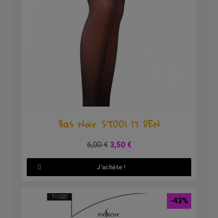
Aperçu rapide
Bas Noir ST001 17 DEN
6,00 €
3,50 €
J'achète !
-43%