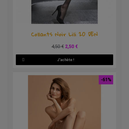
Aperçu rapide
Collants Noir Lili 20 DEN
4,50 €
2,50 €
J'achète !
-61%