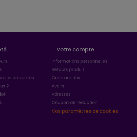
été
Votre compte
ours
Informations personnelles
s
Retours produit
rales de ventes
Commandes
us ?
Avoirs
isé
Adresses
s
Coupon de réduction
Vos paramètres de cookies