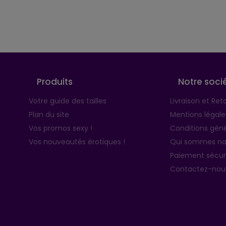
Suivez-nous
Produits
Notre soci
Votre guide des tailles
Livraison et Ret
Plan du site
Mentions légale
Vos promos sexy !
Conditions géné
Vos nouveautés érotiques !
Qui sommes no
Paiement sécur
Contactez-nou