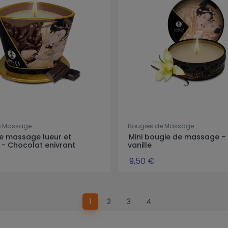
e Massage
Bougies de Massage
e massage lueur et
Mini bougie de massage - 
 - Chocolat enivrant
vanille
9,50 €
1
2
3
4