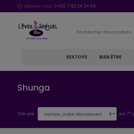
Appelez nous:
(+33) 7 82 24 24 04
SEXTOYS
BIEN ÊTRE
Shunga
sur 77 
Trier par: