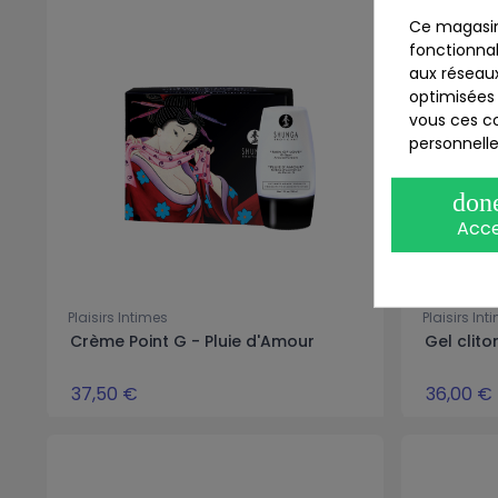
Ce magasin
fonctionnal
aux réseaux
optimisées 
vous ces co
personnelle
don
Acc
Plaisirs Intimes
Plaisirs Int
Crème Point G - Pluie d'Amour
Gel clito
37,50 €
36,00 €