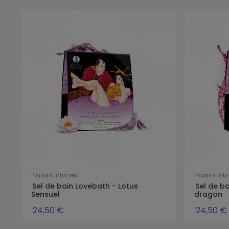
Plaisirs Intimes
Plaisirs Int
Sel de bain Lovebath - Lotus
Sel de ba
Sensuel
dragon
24,50 €
24,50 €