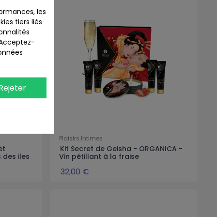
ormances, les
ies tiers liés
ionnalités
. Acceptez-
données
Rejeter
Plaisirs Intimes
et
Kit Secret de Geisha - ORGANICA -
 des iles
Vin pétillant à la fraise
32,00 €