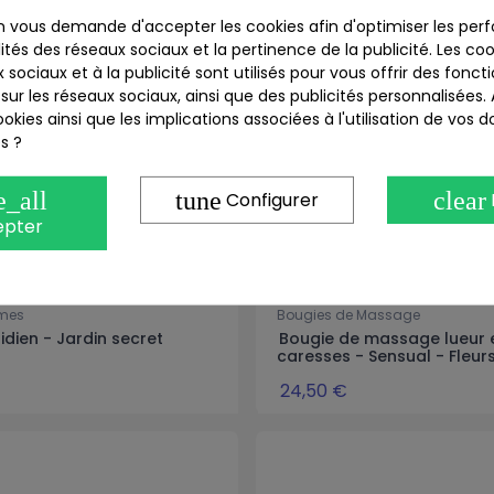
 vous demande d'accepter les cookies afin d'optimiser les perf
ités des réseaux sociaux et la pertinence de la publicité. Les cook
 sociaux et à la publicité sont utilisés pour vous offrir des fonct
sur les réseaux sociaux, ainsi que des publicités personnalisées
okies ainsi que les implications associées à l'utilisation de vos 
s ?
e_all
tune
clear
Configurer
epter
imes
Bougies de Massage
ridien - Jardin secret
Bougie de massage lueur 
caresses - Sensual - Fleurs
24,50 €