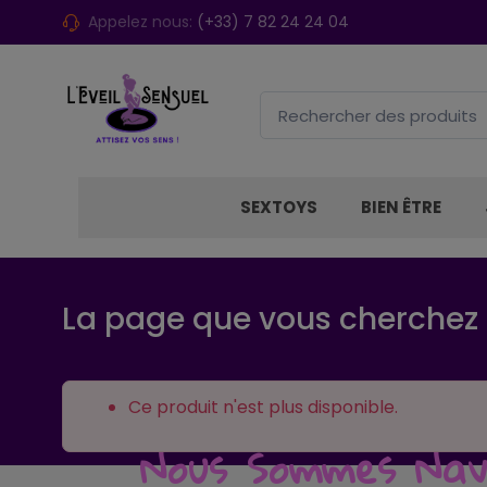
Appelez nous:
(+33) 7 82 24 24 04
SEXTOYS
BIEN ÊTRE
La page que vous cherchez n
Ce produit n'est plus disponible.
Nous Sommes Navr