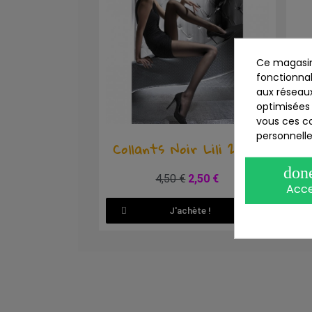
Ce magasin
fonctionnal
aux réseaux
optimisées 
vous ces co
personnelle
Aperçu rapide
Collants Noir Lili 20 DEN
don
4,50 €
2,50 €
Acc
J'achète !