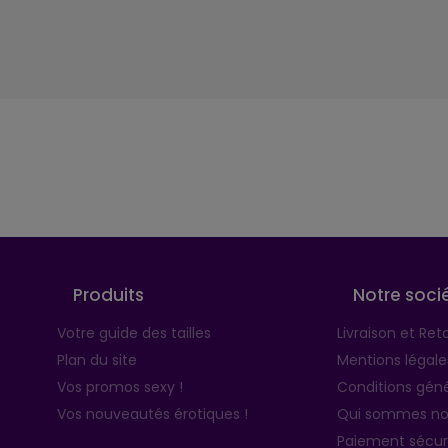
Suivez-nous
Produits
Notre soci
Votre guide des tailles
Livraison et Ret
Plan du site
Mentions légale
Vos promos sexy !
Conditions géné
Vos nouveautés érotiques !
Qui sommes no
Paiement sécur