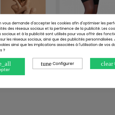
 vous demande d'accepter les cookies afin d'optimiser les perf
ités des réseaux sociaux et la pertinence de la publicité. Les cook
 sociaux et à la publicité sont utilisés pour vous offrir des fonct
sur les réseaux sociaux, ainsi que des publicités personnalisées
okies ainsi que les implications associées à l'utilisation de vos 
s ?
Aperçu rapide
Aperçu rapide
Collants Noir Eveline 15 DEN
Bas Noir ST001 17 D
e_all
tune
clear
Configurer
9,00 €
3,50 €
6,00 €
3,50 €
epter
J'achète !
J'achète !