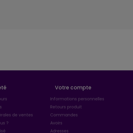
été
Votre compte
ours
Informations personnelles
s
Retours produit
rales de ventes
Commandes
us ?
Avoirs
isé
Adresses