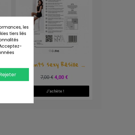
ormances, les
ies tiers liés
ionnalités
. Acceptez-
données
Aperçu rapide
EN
Collants sexy Résille TI020 - Blanc
Rejeter
7,00 €
4,00 €
J'achète !