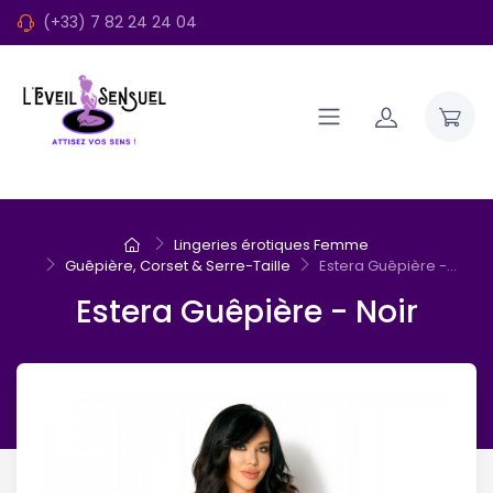
(+33) 7 82 24 24 04
Lingeries érotiques Femme
Guêpière, Corset & Serre-Taille
Estera Guêpière -...
Estera Guêpière - Noir