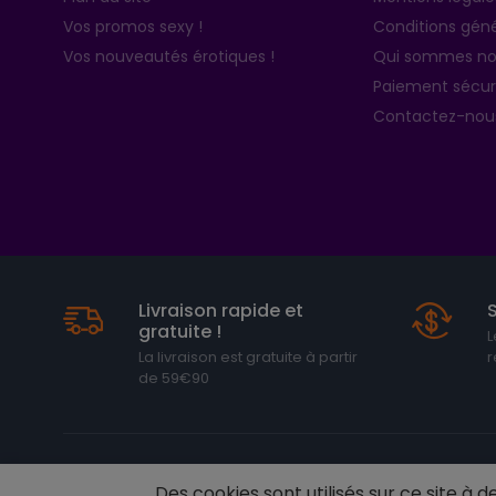
Vos promos sexy !
Conditions géné
Vos nouveautés érotiques !
Qui sommes no
Paiement sécur
Contactez-nou
Livraison rapide et
gratuite !
L
La livraison est gratuite à partir
r
de 59€90
© Tous droits réservés. Réalisé par
Votre sexshop en ligne L Eveil
Des cookies sont utilisés sur ce site à de