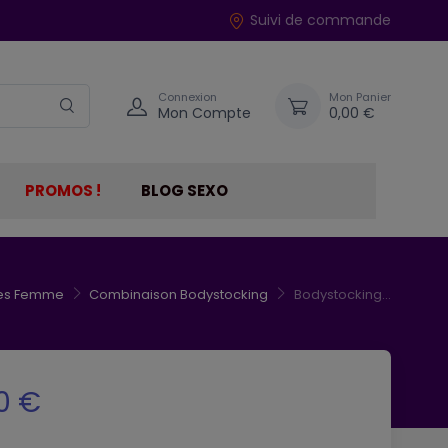
Suivi de commande
Connexion
Mon Panier
Mon Compte
0,00 €
PROMOS !
BLOG SEXO
ques Femme
Combinaison Bodystocking
Bodystocking...
0 €