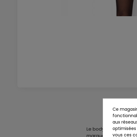
Ce magasin
fonctionnal
aux réseaux
optimisées 
Le bodystocking le pl
vous ces co
marque de lingerie se