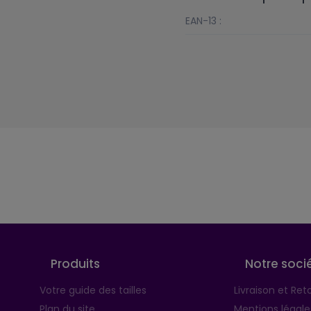
EAN-13 :
Suivez-nous
Produits
Notre soci
Votre guide des tailles
Livraison et Ret
Plan du site
Mentions légale