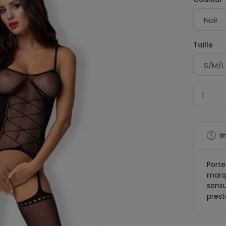
Taille
I
Porte
marqu
sensu
prest