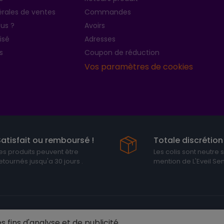
rales de ventes
Commandes
us ?
Avoirs
isé
Adresses
s
Coupon de réduction
Vos paramètres de cookies
Satisfait ou remboursé !
Totale discrétion 
es produits peuvent être
Les colis sont neutre 
etournés jusqu'a 30 jours .
mention de L'Eveil Se
 Sensuel
s fins d'analyse et de publicité.