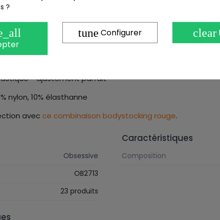
s ?
ils :
e_all
tune
clear
Configurer
ets - la poitrine est mise en valeur
epter
droite et à gauche du corps - effet optique amincissant
à l'arrière des jambes
élastique - ajustement parfait
% nylon, 10% élasthanne
ection avec
ce combinaison bodystocking rouge
.
Caractéristiques
Obsessive
Composition
OB2713
23 produits
ues