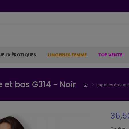
JEUX ÉROTIQUES
LINGERIES FEMME
TOP VENTE !
 et bas G314 - Noir
Lingeries éroti
36,5
Couleur