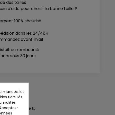
de des tailles
oin d'aide pour choisir la bonne taille ?
iement 100% sécurisé
édition dans les 24/48H
mmandez avant midi!
isfait ou remboursé
ours sous 30 jours
ormances, les
ies tiers liés
ionnalités
. Acceptez-
 avec le G314 de la
données