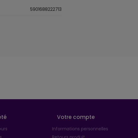
5901688222713
été
Votre compte
ours
Informations personnelles
s
Retours produit