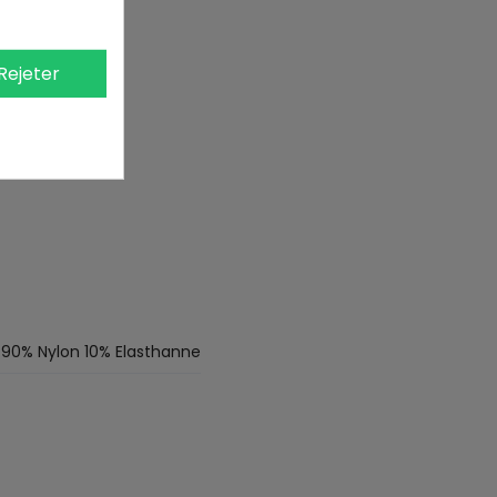
Rejeter
90% Nylon 10% Elasthanne