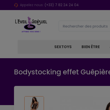
Appelez nous:
(+33) 7 82 24 24 04
SEXTOYS
BIEN ÊTRE
Bodystocking effet Guêpière