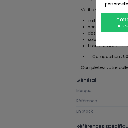
personnelle
Vérifiez tous les déta
don
imitation des bonn
Acc
non transparent à 
design séduisant 
solution 3SKnit
tissu est doux et 
Composition : 90
Complétez votre coll
Général
Marque
Référence
En stock
Références spécifiq